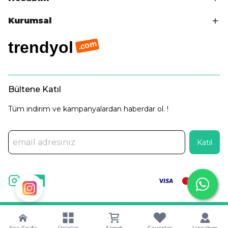
Kurumsal
trendyol
.com
Bültene Katıl
Tüm indirim ve kampanyalardan haberdar ol. !
Katıl
©
2025 Tüm Hakları Saklıdır. |
Captain Digital •
Dijital
Pazarlama Ajansı
Ana Sayfa
Ürünler
Sepet
Favoriler
Hesabım