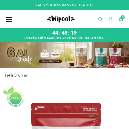
6 AL 5 ÖDE KAMPANYASI UZATILDI!
0
44
:
48
:
18
SİPARİŞLERİN KARGOYA VERİLMESİNE KALAN SÜRE
Tekli Ürünler