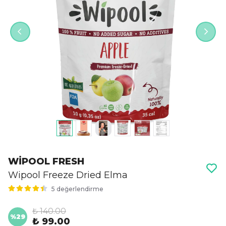
WİPOOL FRESH
Wipool Freeze Dried Elma
5 değerlendirme
₺ 140.00
%
29
₺ 99.00