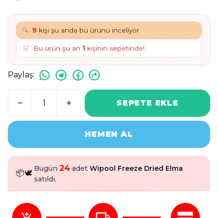
🔍
9
kişi şu anda bu ürünü inceliyor.
🛒
Bu ürün şu an
1
kişinin sepetinde!
Paylaş
:
SEPETE EKLE
HEMEN AL
24
Bugün
adet
Wipool Freeze Dried Elma
📦
🕊️
satıldı.