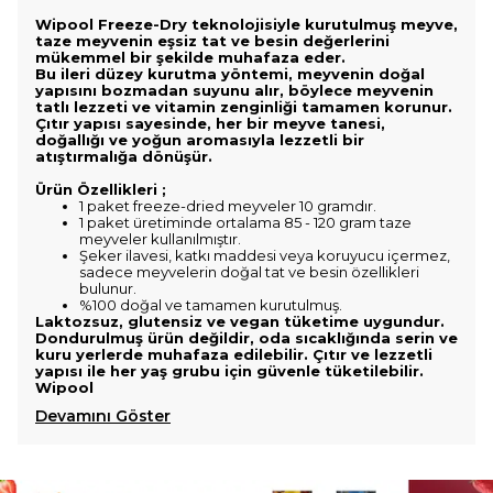
Wipool Freeze-Dry teknolojisiyle kurutulmuş meyve,
taze meyvenin eşsiz tat ve besin değerlerini
mükemmel bir şekilde muhafaza eder.
Bu ileri düzey kurutma yöntemi, meyvenin doğal
yapısını bozmadan suyunu alır, böylece meyvenin
tatlı lezzeti ve vitamin zenginliği tamamen korunur.
Çıtır yapısı sayesinde, her bir meyve tanesi,
doğallığı ve yoğun aromasıyla lezzetli bir
atıştırmalığa dönüşür.
Ürün Özellikleri ;
1 paket freeze-dried meyveler 10 gramdır.
1 paket üretiminde ortalama 85 - 120 gram taze
meyveler kullanılmıştır.
Şeker ilavesi, katkı maddesi veya koruyucu içermez,
sadece meyvelerin doğal tat ve besin özellikleri
bulunur.
%100 doğal ve tamamen kurutulmuş.
Laktozsuz, glutensiz ve vegan tüketime uygundur.
Dondurulmuş ürün değildir, oda sıcaklığında serin ve
kuru yerlerde muhafaza edilebilir. Çıtır ve lezzetli
yapısı ile her yaş grubu için güvenle tüketilebilir.
Wipool
Devamını Göster