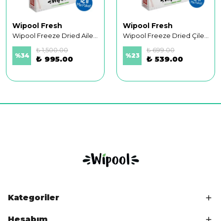
Wipool Fresh
Wipool Fresh
Wipool Freeze Dried Aile Paketi (12'li Paket)
Wipool Freeze Dried Çilek-Siyah İncir (6'lı Paket)
₺ 1,500.00
₺ 699.00
%
34
%
23
₺ 995.00
₺ 539.00
Kategoriler
Hesabım