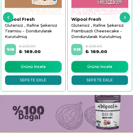
Wipool Fresh
Wipool Fresh
Glutensiz , Rafine Şekersiz
Glutensiz , Rafine Şekersiz
Tiramisu - Dondurularak
Frambuazlı Cheesecake -
Kurutulmuş
Dondurularak Kurutulmuş
₺ 205.00
₺ 205.00
%
18
%
18
₺ 169.00
₺ 169.00
Ürünü İncele
Ürünü İncele
SEPETE EKLE
SEPETE EKLE