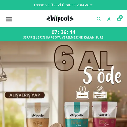
1.000₺ VE ÜZERİ ÜCRETSİZ KARGO!
0
07
:
36
:
13
SİPARİŞLERİN KARGOYA VERİLMESİNE KALAN SÜRE