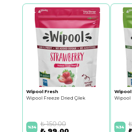
Wipool Fresh
Wipool
Wipool Freeze Dried Çilek
Wipool F
₺ 150.00
₺
%
34
%
34
₺ 99.00