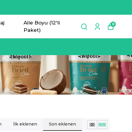
aj
Aile Boyu (12'li
0
Paket)
n
İlk eklenen
Son eklenen