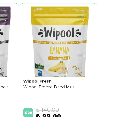
Wipool Fresh
ncir
Wipool Freeze Dried Muz
₺ 140.00
%
29
₺ 99.00