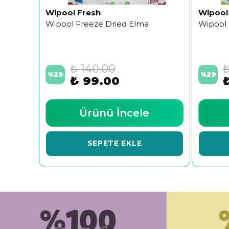
Wipool Fresh
Wipool
Wipool Freeze Dried Elma
Wipool 
₺ 140.00
₺
%
29
%
29
₺ 99.00
Ürünü İncele
SEPETE EKLE