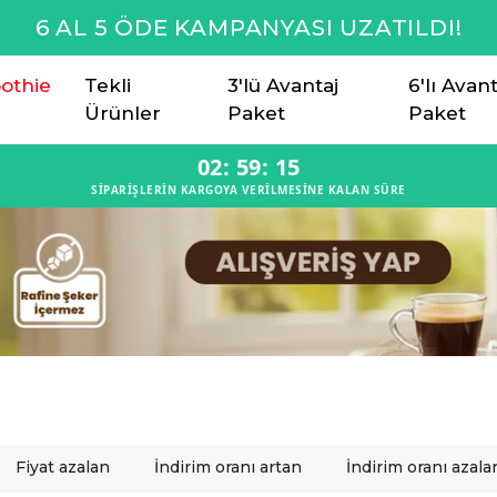
6 AL 5 ÖDE KAMPANYASI UZATILDI!
othie
Tekli
3'lü Avantaj
6'lı Avant
Ürünler
Paket
Paket
02
:
59
:
14
SİPARİŞLERİN KARGOYA VERİLMESİNE KALAN SÜRE
Fiyat azalan
İndirim oranı artan
İndirim oranı azala