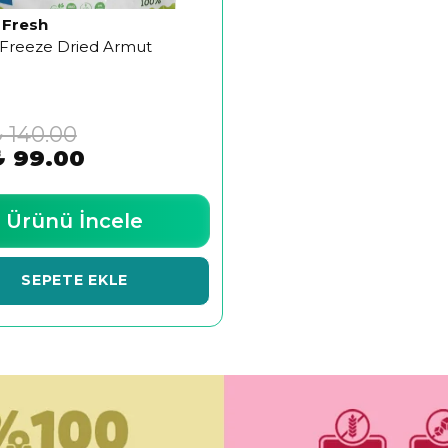
 Fresh
Freeze Dried Armut
 140.00
₺ 99.00
Ürünü İncele
SEPETE EKLE