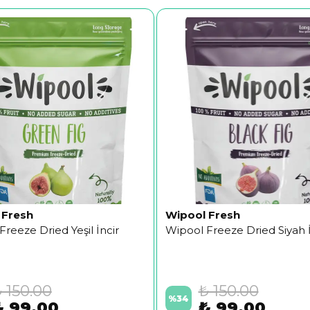
 Fresh
Wipool Fresh
reeze Dried Yeşil İncir
Wipool Freeze Dried Siyah İ
 150.00
₺ 150.00
%
34
₺ 99.00
₺ 99.00