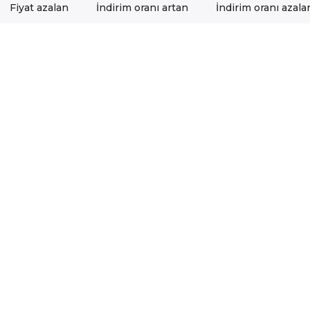
Fiyat azalan
İndirim oranı artan
İndirim oranı azala