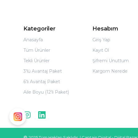
Kategoriler
Hesabım
Anasayfa
Giriş Yap
Tüm Ürünler
Kayıt Ol
Tekli Ürünler
Şifremi Unuttum
3'lü Avantaj Paket
Kargom Nerede
6'lı Avantaj Paket
Aile Boyu (12'li Paket)
©
2025 Tüm Hakları Saklıdır. |
Captain Digital •
Dijital Paza