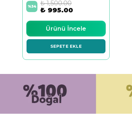
₺ 1,500.00
%
34
₺ 995.00
Ürünü İncele
SEPETE EKLE