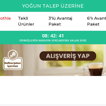
6 AL 5 ÖDE KAMPANYASI UZATILDI!
othie
Tekli
3'lü Avantaj
6'lı Avant
Ürünler
Paket
Paket
08
:
42
:
40
SİPARİŞLERİN KARGOYA VERİLMESİNE KALAN SÜRE